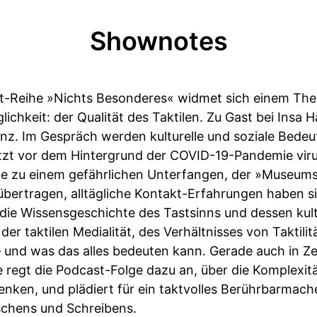
Shownotes
st-Reihe »Nichts Besonderes« widmet sich einem Them
lichkeit: der Qualität des Taktilen. Zu Gast bei Insa H
Linz. Im Gespräch werden kulturelle und soziale Bede
uletzt vor dem Hintergrund der COVID-19-Pandemie vir
 zu einem gefährlichen Unterfangen, der »Museumsi
 übertragen, alltägliche Kontakt-Erfahrungen haben si
n die Wissensgeschichte des Tastsinns und dessen ku
er taktilen Medialität, des Verhältnisses von Taktilit
 und was das alles bedeuten kann. Gerade auch in Ze
regt die Podcast-Folge dazu an, über die Komplexität
en, und plädiert für ein taktvolles Berührbarmache
schens und Schreibens.